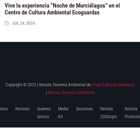
Vive la experiencia “Noche de Murciélagos” en el
Centro de Cultura Ambiental Ecoguardas
JUL 24, 2026
Copyright © 2025 | Revista Teorema Ambiental de
Grupo Editorial 3wMéxico
|
Revista Teorema Ambiental
Inicio
Revistas
Quienes
Media
Secciones
Revista
Revista
Somos
Kit
2000Agro
Protocol