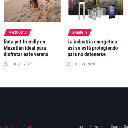
MASCOTAS
ENERGÍA
Ruta pet friendly en
La industria energética
Mazatlán ideal para
así se está protegiendo
disfrutar este verano
para no detenerse
JUL 21, 2026
JUL 21, 2026
evista Teorema Ambiental
Inicio
Revistas
Quienes S