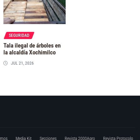
SEGURIDAD
Tala ilegal de árboles en
la alcaldía Xochimilco
JUL 21, 2026
omos
Media Kit
Secciones
Revista 2000Agro
Revista Protocolo