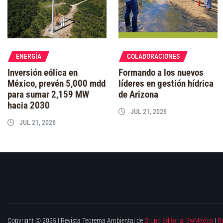
ENERGÍA
COLABORACIONES
Inversión eólica en
Formando a los nuevos
México, prevén 5,000 mdd
líderes en gestión hídrica
para sumar 2,159 MW
de Arizona
hacia 2030
JUL 21, 2026
JUL 21, 2026
Copyright © 2025 | Revista Teorema Ambiental de
Grupo Editorial 3wMéxico
|
R