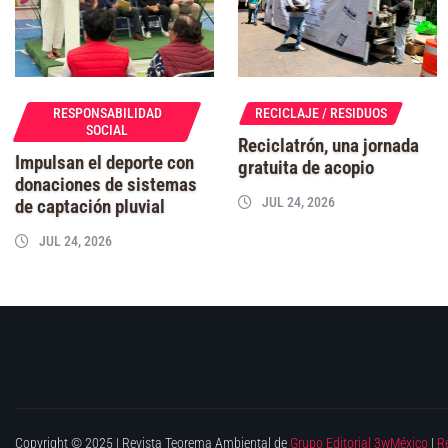
RESPONSABILIDAD
RECICLAJE / RESIDUOS
SOCIAL
Reciclatrón, una jornada
Impulsan el deporte con
gratuita de acopio
donaciones de sistemas
JUL 24, 2026
de captación pluvial
JUL 24, 2026
Copyright © 2025 | Revista Teorema Ambiental de
Grupo Editorial 3wMéxico
|
R