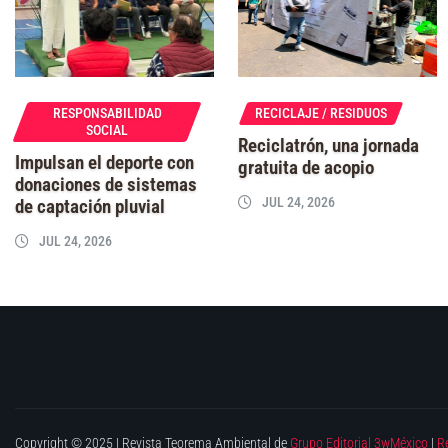
RESPONSABILIDAD
RECICLAJE / RESIDUOS
SOCIAL
Reciclatrón, una jornada
Impulsan el deporte con
gratuita de acopio
donaciones de sistemas
JUL 24, 2026
de captación pluvial
JUL 24, 2026
Copyright © 2025 | Revista Teorema Ambiental de
Grupo Editorial 3wMéxico
|
R