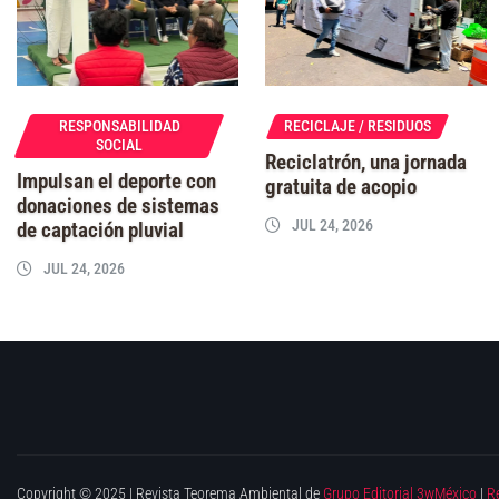
RESPONSABILIDAD
RECICLAJE / RESIDUOS
SOCIAL
Reciclatrón, una jornada
Impulsan el deporte con
gratuita de acopio
donaciones de sistemas
JUL 24, 2026
de captación pluvial
JUL 24, 2026
Copyright © 2025 | Revista Teorema Ambiental de
Grupo Editorial 3wMéxico
|
R