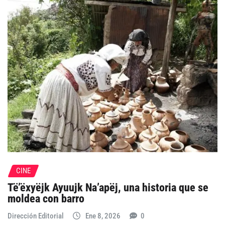
CINE
Të’ëxyëjk Ayuujk Na’apëj, una historia que se
moldea con barro
Dirección Editorial
Ene 8, 2026
0