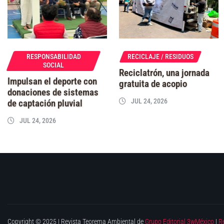
RESPONSABILIDAD
RECICLAJE / RESIDUOS
SOCIAL
Reciclatrón, una jornada
Impulsan el deporte con
gratuita de acopio
donaciones de sistemas
JUL 24, 2026
de captación pluvial
JUL 24, 2026
Copyright © 2025 | Revista Teorema Ambiental de
Grupo Editorial 3wMéxico
|
R