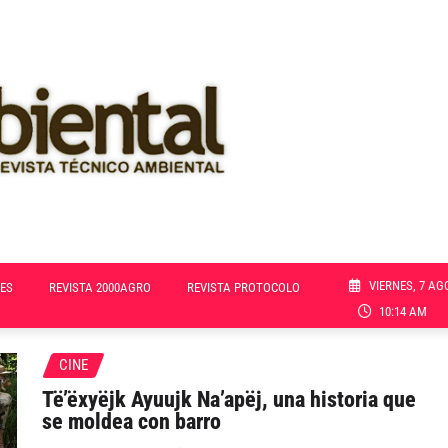
VIERNES, 7 AG
ES
REVISTA 2000AGRO
REVISTA PROTOCOLO
10:14 AM
CINE
Të’ëxyëjk Ayuujk Na’apëj, una historia que
se moldea con barro