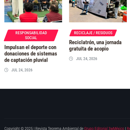
RESPONSABILIDAD
RECICLAJE / RESIDUOS
SOCIAL
Reciclatrón, una jornada
Impulsan el deporte con
gratuita de acopio
donaciones de sistemas
JUL 24, 2026
de captación pluvial
JUL 24, 2026
Copyright © 2025 | Revista Teorema Ambiental de
Grupo Editorial 3wMéxico
|
R