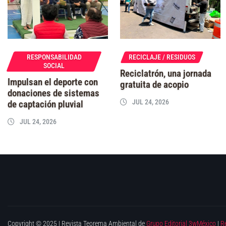
RESPONSABILIDAD
RECICLAJE / RESIDUOS
SOCIAL
Reciclatrón, una jornada
Impulsan el deporte con
gratuita de acopio
donaciones de sistemas
JUL 24, 2026
de captación pluvial
JUL 24, 2026
Copyright © 2025 | Revista Teorema Ambiental de
Grupo Editorial 3wMéxico
|
R