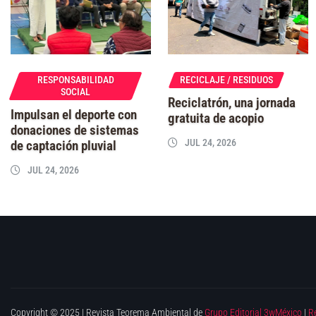
RESPONSABILIDAD
RECICLAJE / RESIDUOS
SOCIAL
Reciclatrón, una jornada
Impulsan el deporte con
gratuita de acopio
donaciones de sistemas
JUL 24, 2026
de captación pluvial
JUL 24, 2026
Copyright © 2025 | Revista Teorema Ambiental de
Grupo Editorial 3wMéxico
|
R