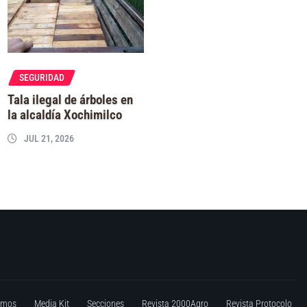
SEGURIDAD
Tala ilegal de árboles en
la alcaldía Xochimilco
JUL 21, 2026
omos
Media Kit
Secciones
Revista 2000Agro
Revista Protocolo