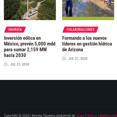
ENERGÍA
COLABORACIONES
Inversión eólica en
Formando a los nuevos
México, prevén 5,000 mdd
líderes en gestión hídrica
para sumar 2,159 MW
de Arizona
hacia 2030
JUL 21, 2026
JUL 21, 2026
Copyright © 2025 | Revista Teorema Ambiental de
Grupo Editorial 3wMéxico
|
R