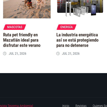
MASCOTAS
ENERGÍA
Ruta pet friendly en
La industria energética
Mazatlán ideal para
así se está protegiendo
disfrutar este verano
para no detenerse
JUL 21, 2026
JUL 21, 2026
evista Teorema Ambiental
Inicio
Revistas
Quienes S