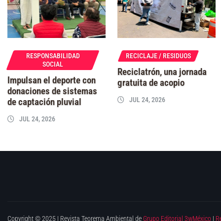
RESPONSABILIDAD
RECICLAJE / RESIDUOS
SOCIAL
Reciclatrón, una jornada
Impulsan el deporte con
gratuita de acopio
donaciones de sistemas
JUL 24, 2026
de captación pluvial
JUL 24, 2026
Copyright © 2025 | Revista Teorema Ambiental de
Grupo Editorial 3wMéxico
|
R