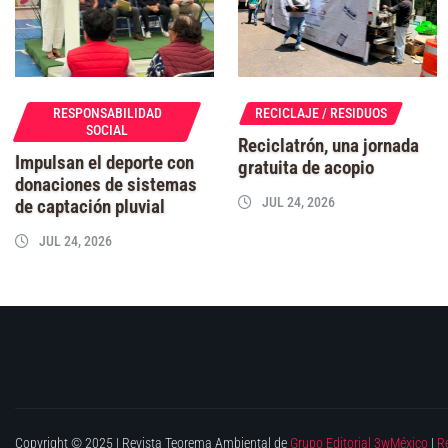
RESPONSABILIDAD
RECICLAJE / RESIDUOS
SOCIAL
Reciclatrón, una jornada
Impulsan el deporte con
gratuita de acopio
donaciones de sistemas
JUL 24, 2026
de captación pluvial
JUL 24, 2026
Copyright © 2025 | Revista Teorema Ambiental de
Grupo Editorial 3wMéxico
|
R