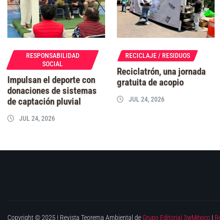
RESPONSABILIDAD
RECICLAJE / RESIDUOS
SOCIAL
Reciclatrón, una jornada
Impulsan el deporte con
gratuita de acopio
donaciones de sistemas
JUL 24, 2026
de captación pluvial
JUL 24, 2026
Copyright © 2025 | Revista Teorema Ambiental de
Grupo Editorial 3wMéxico
|
R