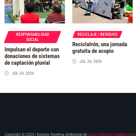
RESPONSABILIDAD
RECICLAJE / RESIDUOS
SOCIAL
Reciclatrón, una jornada
Impulsan el deporte con
gratuita de acopio
donaciones de sistemas
JUL 24, 2026
de captación pluvial
JUL 24, 2026
Copyright © 2025 | Revista Teorema Ambiental de
Grupo Editorial 3wMéxico
|
R