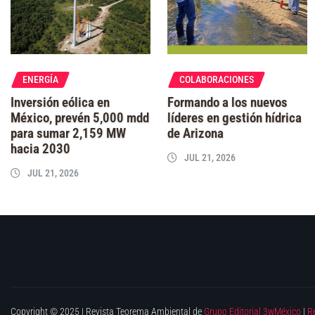
ENERGÍA
COLABORACIONES
Inversión eólica en
Formando a los nuevos
México, prevén 5,000 mdd
líderes en gestión hídrica
para sumar 2,159 MW
de Arizona
hacia 2030
JUL 21, 2026
JUL 21, 2026
Copyright © 2025 | Revista Teorema Ambiental de
Grupo Editorial 3wMéxico
|
R