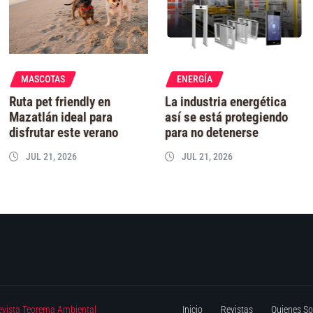
MASCOTAS
ENERGÍA
Ruta pet friendly en
La industria energética
Mazatlán ideal para
así se está protegiendo
disfrutar este verano
para no detenerse
JUL 21, 2026
JUL 21, 2026
evista Teorema Ambiental
Inicio
Revistas
Quienes S