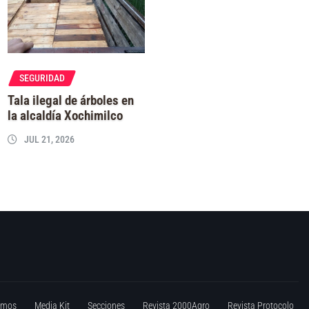
SEGURIDAD
Tala ilegal de árboles en
la alcaldía Xochimilco
JUL 21, 2026
omos
Media Kit
Secciones
Revista 2000Agro
Revista Protocolo