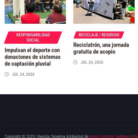
RESPONSABILIDAD
RECICLAJE / RESIDUOS
SOCIAL
Reciclatrón, una jornada
Impulsan el deporte con
gratuita de acopio
donaciones de sistemas
JUL 24, 2026
de captación pluvial
JUL 24, 2026
Copyright © 2025 | Revista Teorema Ambiental de
Grupo Editorial 3wMéxico
|
R