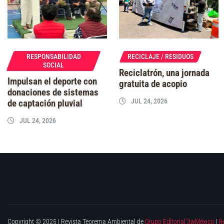
RESPONSABILIDAD
RECICLAJE / RESIDUOS
SOCIAL
Reciclatrón, una jornada
Impulsan el deporte con
gratuita de acopio
donaciones de sistemas
JUL 24, 2026
de captación pluvial
JUL 24, 2026
Copyright © 2025 | Revista Teorema Ambiental de
Grupo Editorial 3wMéxico
|
R