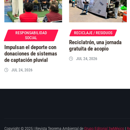
RESPONSABILIDAD
RECICLAJE / RESIDUOS
SOCIAL
Reciclatrón, una jornada
Impulsan el deporte con
gratuita de acopio
donaciones de sistemas
JUL 24, 2026
de captación pluvial
JUL 24, 2026
Copyright © 2025 | Revista Teorema Ambiental de
Grupo Editorial 3wMéxico
|
R