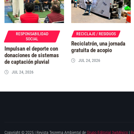
RESPONSABILIDAD
RECICLAJE / RESIDUOS
SOCIAL
Reciclatrón, una jornada
Impulsan el deporte con
gratuita de acopio
donaciones de sistemas
JUL 24, 2026
de captación pluvial
JUL 24, 2026
Copyright © 2025 | Revista Teorema Ambiental de
Grupo Editorial 3wMéxico
|
R