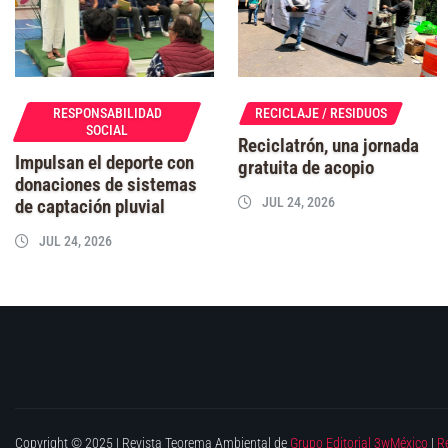
RESPONSABILIDAD
RECICLAJE / RESIDUOS
SOCIAL
Reciclatrón, una jornada
Impulsan el deporte con
gratuita de acopio
donaciones de sistemas
JUL 24, 2026
de captación pluvial
JUL 24, 2026
Copyright © 2025 | Revista Teorema Ambiental de
Grupo Editorial 3wMéxico
|
R