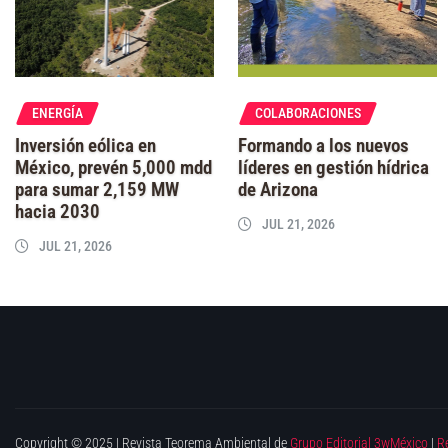
ENERGÍA
COLABORACIONES
Inversión eólica en
Formando a los nuevos
México, prevén 5,000 mdd
líderes en gestión hídrica
para sumar 2,159 MW
de Arizona
hacia 2030
JUL 21, 2026
JUL 21, 2026
Copyright © 2025 | Revista Teorema Ambiental de
Grupo Editorial 3wMéxico
|
R