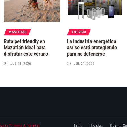
MASCOTAS
ENERGÍA
Ruta pet friendly en
La industria energética
Mazatlán ideal para
así se está protegiendo
disfrutar este verano
para no detenerse
JUL 21, 2026
JUL 21, 2026
evista Teorema Ambiental
Inicio
Revistas
Quienes S