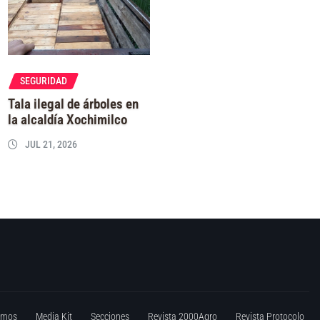
SEGURIDAD
Tala ilegal de árboles en
la alcaldía Xochimilco
JUL 21, 2026
omos
Media Kit
Secciones
Revista 2000Agro
Revista Protocolo