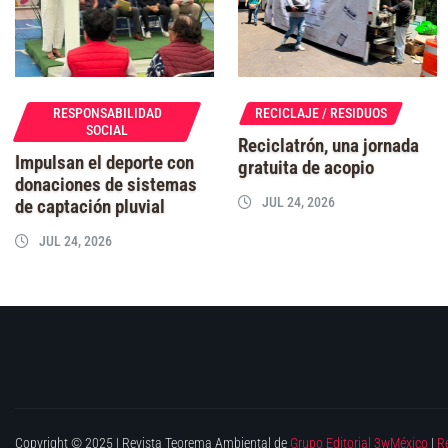
RESPONSABILIDAD
RECICLAJE / RESIDUOS
SOCIAL
Reciclatrón, una jornada
Impulsan el deporte con
gratuita de acopio
donaciones de sistemas
JUL 24, 2026
de captación pluvial
JUL 24, 2026
Copyright © 2025 | Revista Teorema Ambiental de
Grupo Editorial 3wMéxico
|
R