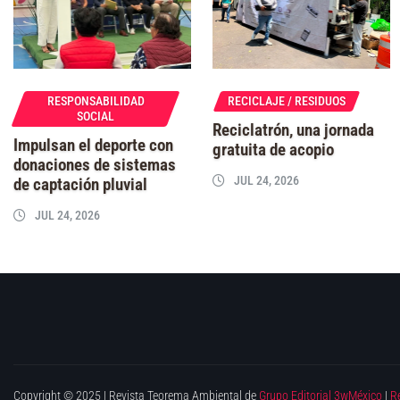
RESPONSABILIDAD
RECICLAJE / RESIDUOS
SOCIAL
Reciclatrón, una jornada
Impulsan el deporte con
gratuita de acopio
donaciones de sistemas
JUL 24, 2026
de captación pluvial
JUL 24, 2026
Copyright © 2025 | Revista Teorema Ambiental de
Grupo Editorial 3wMéxico
|
R