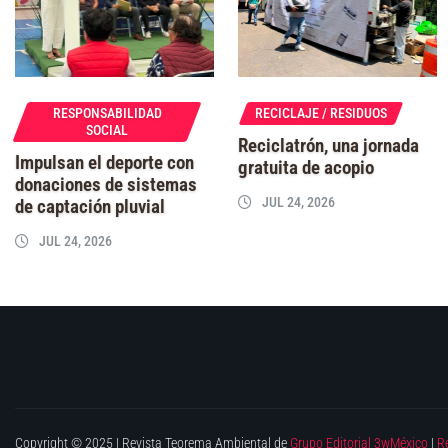
RESPONSABILIDAD
RECICLAJE / RESIDUOS
SOCIAL
Reciclatrón, una jornada
Impulsan el deporte con
gratuita de acopio
donaciones de sistemas
JUL 24, 2026
de captación pluvial
JUL 24, 2026
Copyright © 2025 | Revista Teorema Ambiental de
Grupo Editorial 3wMéxico
|
R