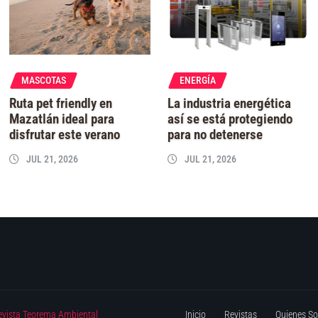
MASCOTAS
ENERGÍA
Ruta pet friendly en
La industria energética
Mazatlán ideal para
así se está protegiendo
disfrutar este verano
para no detenerse
JUL 21, 2026
JUL 21, 2026
evista Teorema Ambiental
Inicio
Revistas
Quienes S