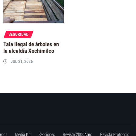
SEGURIDAD
Tala ilegal de árboles en
la alcaldía Xochimilco
JUL 21, 2026
omos
Media Kit
Secciones
Revista 2000Agro
Revista Protocolo