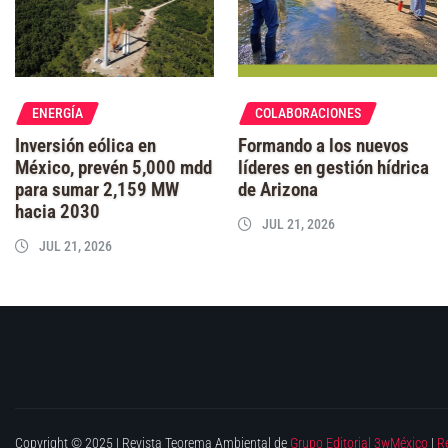
ENERGÍA
COLABORACIONES
Inversión eólica en
Formando a los nuevos
México, prevén 5,000 mdd
líderes en gestión hídrica
para sumar 2,159 MW
de Arizona
hacia 2030
JUL 21, 2026
JUL 21, 2026
Copyright © 2025 | Revista Teorema Ambiental de
Grupo Editorial 3wMéxico
|
R