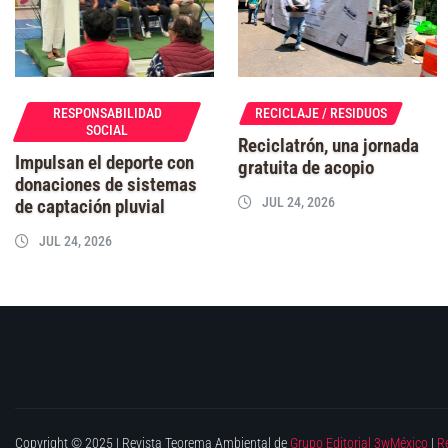
RESPONSABILIDAD
RECICLAJE / RESIDUOS
SOCIAL
Reciclatrón, una jornada
Impulsan el deporte con
gratuita de acopio
donaciones de sistemas
JUL 24, 2026
de captación pluvial
JUL 24, 2026
Copyright © 2025 | Revista Teorema Ambiental de
Grupo Editorial 3wMéxico
|
R