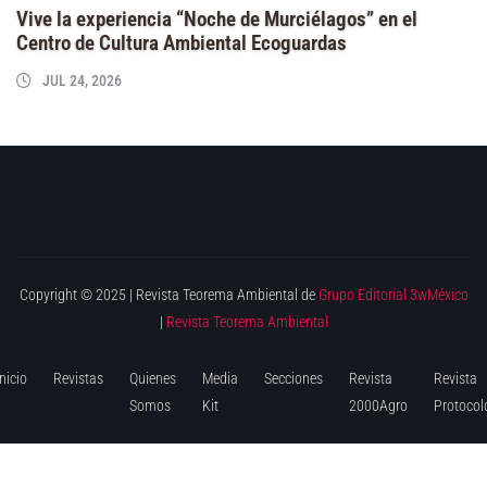
Vive la experiencia “Noche de Murciélagos” en el
Centro de Cultura Ambiental Ecoguardas
JUL 24, 2026
Copyright © 2025 | Revista Teorema Ambiental de
Grupo Editorial 3wMéxico
|
Revista Teorema Ambiental
Inicio
Revistas
Quienes
Media
Secciones
Revista
Revista
Somos
Kit
2000Agro
Protocol