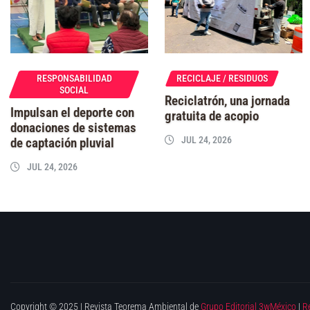
RESPONSABILIDAD
RECICLAJE / RESIDUOS
SOCIAL
Reciclatrón, una jornada
Impulsan el deporte con
gratuita de acopio
donaciones de sistemas
JUL 24, 2026
de captación pluvial
JUL 24, 2026
Copyright © 2025 | Revista Teorema Ambiental de
Grupo Editorial 3wMéxico
|
R