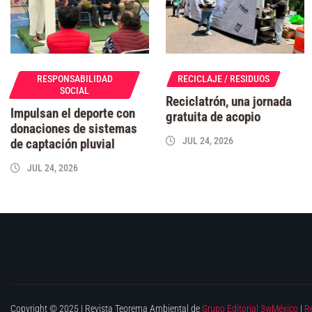
RESPONSABILIDAD
RECICLAJE / RESIDUOS
SOCIAL
Reciclatrón, una jornada
Impulsan el deporte con
gratuita de acopio
donaciones de sistemas
JUL 24, 2026
de captación pluvial
JUL 24, 2026
Copyright © 2025 | Revista Teorema Ambiental de
Grupo Editorial 3wMéxico
|
R