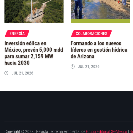
ENERGÍA
COLABORACIONES
Inversión eólica en
Formando a los nuevos
México, prevén 5,000 mdd
líderes en gestión hídrica
para sumar 2,159 MW
de Arizona
hacia 2030
JUL 21, 2026
JUL 21, 2026
Copyright © 2025 | Revista Teorema Ambiental de
Grupo Editorial 3wMéxico
|
R