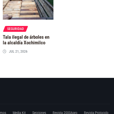
SEGURIDAD
Tala ilegal de árboles en
la alcaldía Xochimilco
JUL 21, 2026
omos
Media Kit
Secciones
Revista 2000Agro
Revista Protocolo