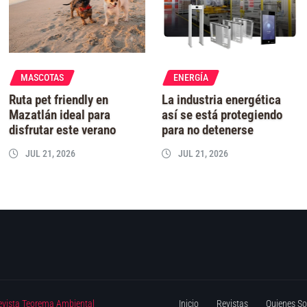
MASCOTAS
ENERGÍA
Ruta pet friendly en
La industria energética
Mazatlán ideal para
así se está protegiendo
disfrutar este verano
para no detenerse
JUL 21, 2026
JUL 21, 2026
evista Teorema Ambiental
Inicio
Revistas
Quienes S