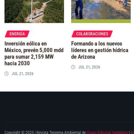
ENERGÍA
COLABORACIONES
Inversión eólica en
Formando a los nuevos
México, prevén 5,000 mdd
líderes en gestión hídrica
para sumar 2,159 MW
de Arizona
hacia 2030
JUL 21, 2026
JUL 21, 2026
Copyright © 2025 | Revista Teorema Ambiental de
Grupo Editorial 3wMéxico
|
R