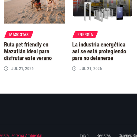
MASCOTAS
ENERGÍA
Ruta pet friendly en
La industria energética
Mazatlán ideal para
así se está protegiendo
disfrutar este verano
para no detenerse
JUL 21, 2026
JUL 21, 2026
evista Teorema Ambiental
Inicio
Revistas
Quienes S