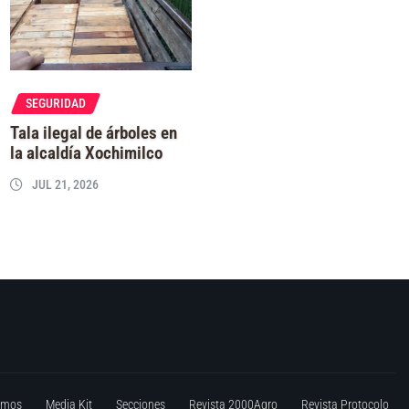
SEGURIDAD
Tala ilegal de árboles en
la alcaldía Xochimilco
JUL 21, 2026
omos
Media Kit
Secciones
Revista 2000Agro
Revista Protocolo