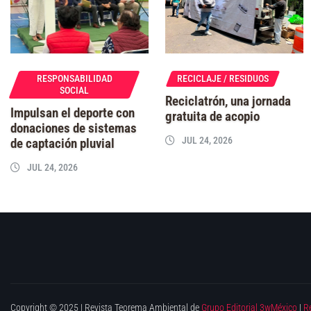
RESPONSABILIDAD
RECICLAJE / RESIDUOS
SOCIAL
Reciclatrón, una jornada
Impulsan el deporte con
gratuita de acopio
donaciones de sistemas
JUL 24, 2026
de captación pluvial
JUL 24, 2026
Copyright © 2025 | Revista Teorema Ambiental de
Grupo Editorial 3wMéxico
|
R