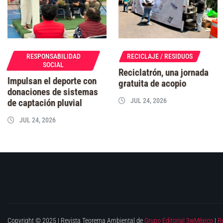
RESPONSABILIDAD
RECICLAJE / RESIDUOS
SOCIAL
Reciclatrón, una jornada
Impulsan el deporte con
gratuita de acopio
donaciones de sistemas
JUL 24, 2026
de captación pluvial
JUL 24, 2026
Copyright © 2025 | Revista Teorema Ambiental de
Grupo Editorial 3wMéxico
|
R