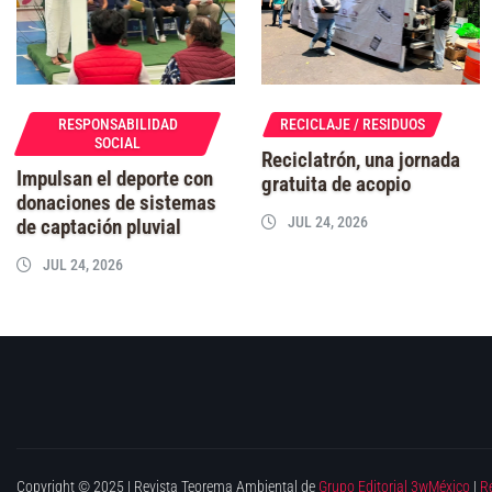
RESPONSABILIDAD
RECICLAJE / RESIDUOS
SOCIAL
Reciclatrón, una jornada
Impulsan el deporte con
gratuita de acopio
donaciones de sistemas
JUL 24, 2026
de captación pluvial
JUL 24, 2026
Copyright © 2025 | Revista Teorema Ambiental de
Grupo Editorial 3wMéxico
|
R