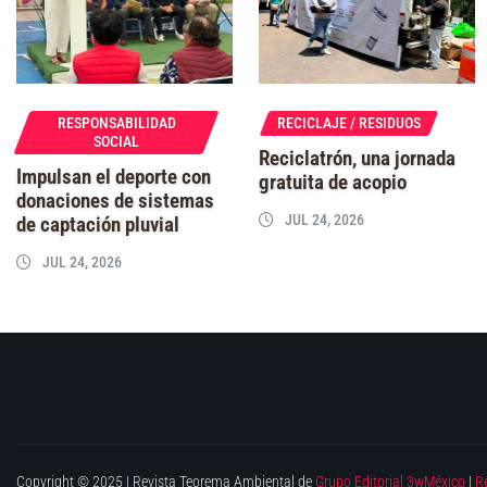
RESPONSABILIDAD
RECICLAJE / RESIDUOS
SOCIAL
Reciclatrón, una jornada
Impulsan el deporte con
gratuita de acopio
donaciones de sistemas
JUL 24, 2026
de captación pluvial
JUL 24, 2026
Copyright © 2025 | Revista Teorema Ambiental de
Grupo Editorial 3wMéxico
|
R