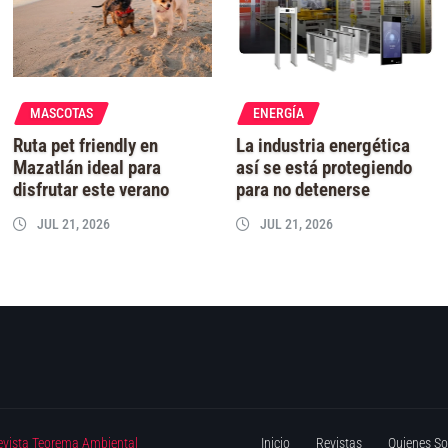
MASCOTAS
ENERGÍA
Ruta pet friendly en
La industria energética
Mazatlán ideal para
así se está protegiendo
disfrutar este verano
para no detenerse
JUL 21, 2026
JUL 21, 2026
evista Teorema Ambiental
Inicio
Revistas
Quienes S