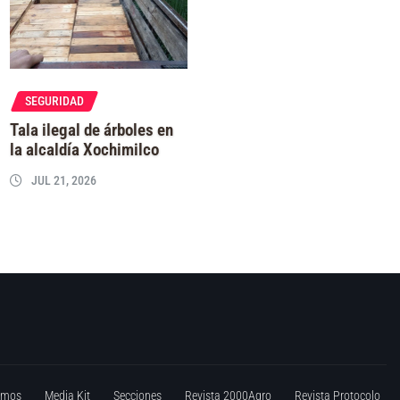
SEGURIDAD
Tala ilegal de árboles en
la alcaldía Xochimilco
JUL 21, 2026
omos
Media Kit
Secciones
Revista 2000Agro
Revista Protocolo