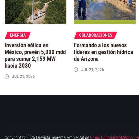
ENERGÍA
COLABORACIONES
Inversión eólica en
Formando a los nuevos
México, prevén 5,000 mdd
líderes en gestión hídrica
para sumar 2,159 MW
de Arizona
hacia 2030
JUL 21, 2026
JUL 21, 2026
Copyright © 2025 | Revista Teorema Ambiental de
Grupo Editorial 3wMéxico
|
R