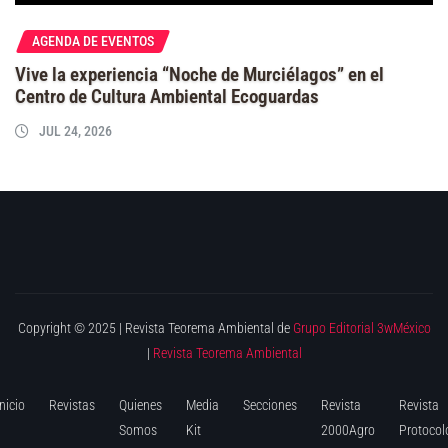
AGENDA DE EVENTOS
Vive la experiencia “Noche de Murciélagos” en el
Centro de Cultura Ambiental Ecoguardas
JUL 24, 2026
Copyright © 2025 | Revista Teorema Ambiental de
Grupo Editorial 3wMéxico
|
Revista Teorema Ambiental
Inicio
Revistas
Quienes
Media
Secciones
Revista
Revista
Somos
Kit
2000Agro
Protocol