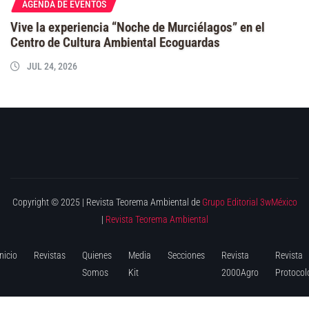
AGENDA DE EVENTOS
Vive la experiencia “Noche de Murciélagos” en el
Centro de Cultura Ambiental Ecoguardas
JUL 24, 2026
Copyright © 2025 | Revista Teorema Ambiental de
Grupo Editorial 3wMéxico
|
Revista Teorema Ambiental
Inicio
Revistas
Quienes
Media
Secciones
Revista
Revista
Somos
Kit
2000Agro
Protocol