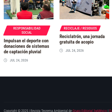
RESPONSABILIDAD
RECICLAJE / RESIDUOS
SOCIAL
Reciclatrón, una jornada
Impulsan el deporte con
gratuita de acopio
donaciones de sistemas
JUL 24, 2026
de captación pluvial
JUL 24, 2026
Copyright © 2025 | Revista Teorema Ambiental de
Grupo Editorial 3wMéxico
|
R