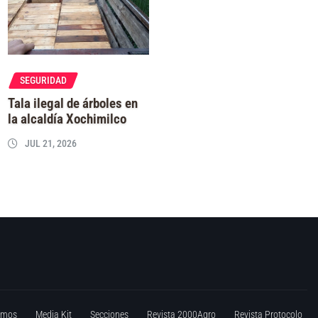
SEGURIDAD
Tala ilegal de árboles en
la alcaldía Xochimilco
JUL 21, 2026
omos
Media Kit
Secciones
Revista 2000Agro
Revista Protocolo