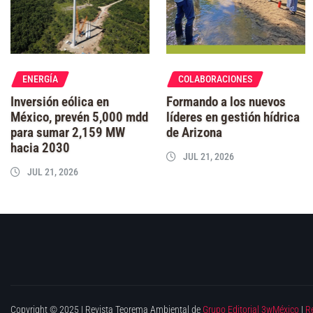
ENERGÍA
COLABORACIONES
Inversión eólica en
Formando a los nuevos
México, prevén 5,000 mdd
líderes en gestión hídrica
para sumar 2,159 MW
de Arizona
hacia 2030
JUL 21, 2026
JUL 21, 2026
Copyright © 2025 | Revista Teorema Ambiental de
Grupo Editorial 3wMéxico
|
R