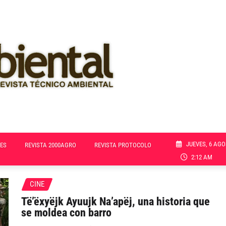
JUEVES, 6 AGO
ES
REVISTA 2000AGRO
REVISTA PROTOCOLO
2:12 AM
CINE
Të’ëxyëjk Ayuujk Na’apëj, una historia que
se moldea con barro