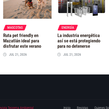
MASCOTAS
ENERGÍA
Ruta pet friendly en
La industria energética
Mazatlán ideal para
así se está protegiendo
disfrutar este verano
para no detenerse
JUL 21, 2026
JUL 21, 2026
evista Teorema Ambiental
Inicio
Revistas
Quienes S