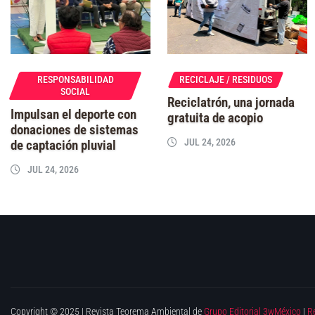
RESPONSABILIDAD
RECICLAJE / RESIDUOS
SOCIAL
Reciclatrón, una jornada
Impulsan el deporte con
gratuita de acopio
donaciones de sistemas
JUL 24, 2026
de captación pluvial
JUL 24, 2026
Copyright © 2025 | Revista Teorema Ambiental de
Grupo Editorial 3wMéxico
|
R