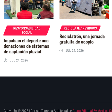
RESPONSABILIDAD
RECICLAJE / RESIDUOS
SOCIAL
Reciclatrón, una jornada
Impulsan el deporte con
gratuita de acopio
donaciones de sistemas
JUL 24, 2026
de captación pluvial
JUL 24, 2026
Copyright © 2025 | Revista Teorema Ambiental de
Grupo Editorial 3wMéxico
|
R