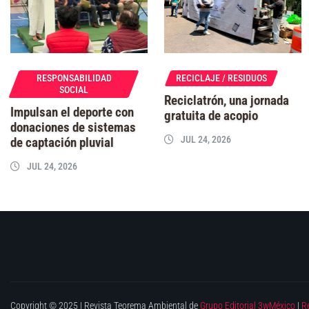
RESPONSABILIDAD
RECICLAJE / RESIDUOS
SOCIAL
Reciclatrón, una jornada
Impulsan el deporte con
gratuita de acopio
donaciones de sistemas
JUL 24, 2026
de captación pluvial
JUL 24, 2026
Copyright © 2025 | Revista Teorema Ambiental de
Grupo Editorial 3wMéxico
|
R