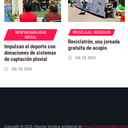
RESPONSABILIDAD
RECICLAJE / RESIDUOS
SOCIAL
Reciclatrón, una jornada
Impulsan el deporte con
gratuita de acopio
donaciones de sistemas
JUL 24, 2026
de captación pluvial
JUL 24, 2026
Copyright © 2025 | Revista Teorema Ambiental de
Grupo Editorial 3wMéxico
|
R