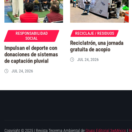
RESPONSABILIDAD
RECICLAJE / RESIDUOS
SOCIAL
Reciclatrón, una jornada
Impulsan el deporte con
gratuita de acopio
donaciones de sistemas
JUL 24, 2026
de captación pluvial
JUL 24, 2026
Copyright © 2025 | Revista Teorema Ambiental de
Grupo Editorial 3wMéxico
|
R