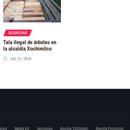
SEGURIDAD
Tala ilegal de árboles en
la alcaldía Xochimilco
JUL 21, 2026
omos
Media Kit
Secciones
Revista 2000Agro
Revista Protocolo