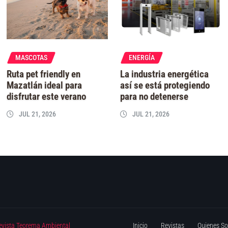
MASCOTAS
ENERGÍA
Ruta pet friendly en
La industria energética
Mazatlán ideal para
así se está protegiendo
disfrutar este verano
para no detenerse
JUL 21, 2026
JUL 21, 2026
evista Teorema Ambiental
Inicio
Revistas
Quienes S