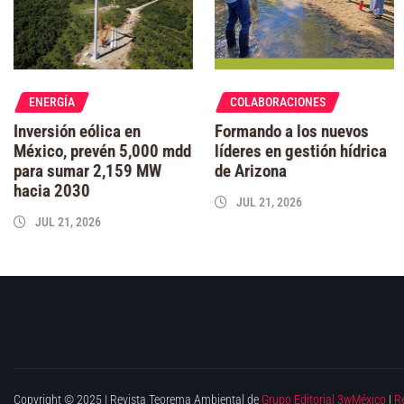
ENERGÍA
COLABORACIONES
Inversión eólica en
Formando a los nuevos
México, prevén 5,000 mdd
líderes en gestión hídrica
para sumar 2,159 MW
de Arizona
hacia 2030
JUL 21, 2026
JUL 21, 2026
Copyright © 2025 | Revista Teorema Ambiental de
Grupo Editorial 3wMéxico
|
R