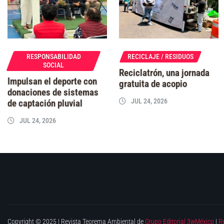
RESPONSABILIDAD
RECICLAJE / RESIDUOS
SOCIAL
Reciclatrón, una jornada
Impulsan el deporte con
gratuita de acopio
donaciones de sistemas
JUL 24, 2026
de captación pluvial
JUL 24, 2026
Copyright © 2025 | Revista Teorema Ambiental de
Grupo Editorial 3wMéxico
|
R