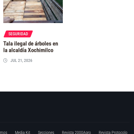
SEGURIDAD
Tala ilegal de árboles en
la alcaldía Xochimilco
JUL 21, 2026
omos
Media Kit
Secciones
Revista 2000Agro
Revista Protocolo