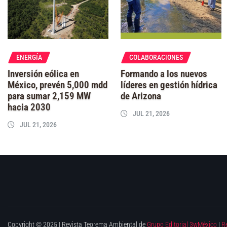
ENERGÍA
COLABORACIONES
Inversión eólica en
Formando a los nuevos
México, prevén 5,000 mdd
líderes en gestión hídrica
para sumar 2,159 MW
de Arizona
hacia 2030
JUL 21, 2026
JUL 21, 2026
Copyright © 2025 | Revista Teorema Ambiental de
Grupo Editorial 3wMéxico
|
R