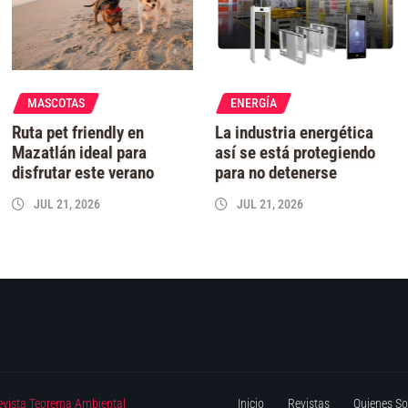
MASCOTAS
ENERGÍA
Ruta pet friendly en
La industria energética
Mazatlán ideal para
así se está protegiendo
disfrutar este verano
para no detenerse
JUL 21, 2026
JUL 21, 2026
evista Teorema Ambiental
Inicio
Revistas
Quienes S