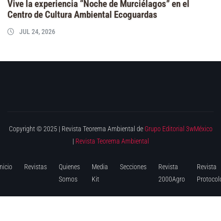
Vive la experiencia “Noche de Murciélagos” en el
Centro de Cultura Ambiental Ecoguardas
JUL 24, 2026
Copyright © 2025 | Revista Teorema Ambiental de
Grupo Editorial 3wMéxico
|
Revista Teorema Ambiental
Inicio
Revistas
Quienes
Media
Secciones
Revista
Revista
Somos
Kit
2000Agro
Protocol